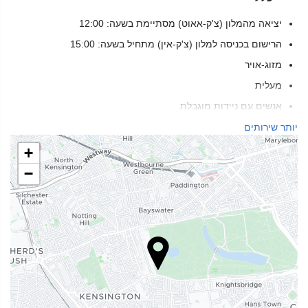
יציאה מהמלון (צ'ק-אאוט) מסתיימת בשעה: 12:00
הרישום בכניסה למלון (צ'ק-אין) מתחיל בשעה: 15:00
מזוג-אויר
מעלית
אנשים עם ניידות מוגבלת
חדרים ללא לעשן
יותר שירותים
אין כניסה לחיות מחמד
+
−
בריאות
ספא
סאונה
מסאג
ספר
מכון כושר