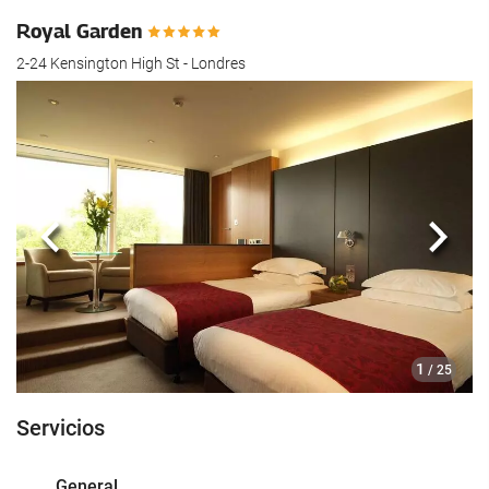
Royal Garden
2-24 Kensington High St - Londres
Anterior
Sigui
1
/ 25
Servicios
General