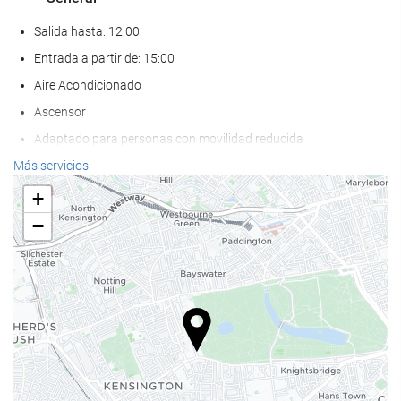
Salida hasta: 12:00
Entrada a partir de: 15:00
Aire Acondicionado
Ascensor
Adaptado para personas con movilidad reducida
Habitaciones No fumadores
Más servicios
No admite mascotas
+
−
Bienestar
Spa
Sauna
Servicio de masaje
Servicio de peluquería
Gimnasio