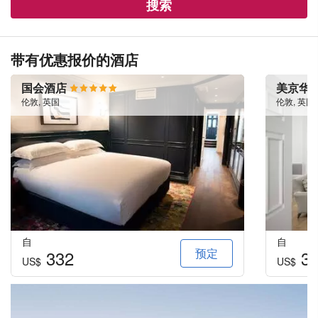
搜索
带有优惠报价的酒店
国会酒店
美京华
伦敦, 英国
伦敦, 英国
自
自
预定
332
34
US$
US$